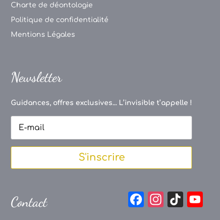
Charte de déontologie
Politique de confidentialité
Mentions Légales
Newsletter
Guidances, offres exclusives... L’invisible t’appelle !
S'inscrire
F
In
Ti
Y
Contact
a
st
k
o