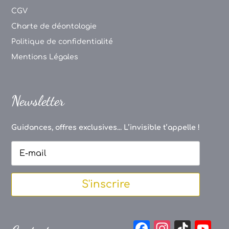
CGV
Charte de déontologie
Politique de confidentialité
Mentions Légales
Newsletter
Guidances, offres exclusives... L’invisible t’appelle !
S'inscrire
F
In
Ti
Y