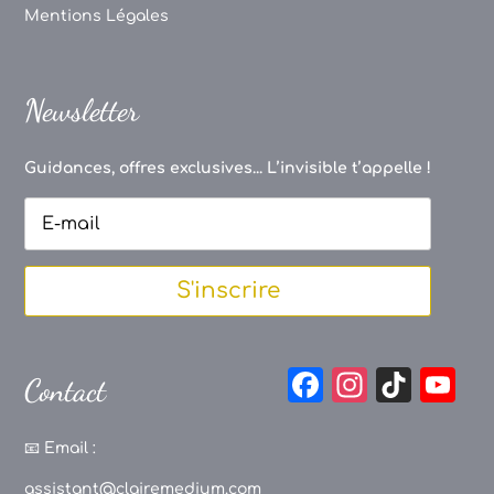
Mentions Légales
Newsletter
Guidances, offres exclusives... L’invisible t’appelle !
S'inscrire
F
In
Ti
Y
Contact
a
st
k
o
c
a
T
u
📧
Email :
e
g
o
T
assistant@clairemedium.com