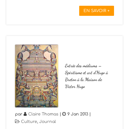
EN SAVOIR +
Entrée des médiums –
Spiritisme et art d’Hugo à
Breton à la Maison de
Victor Hugo
par
Claire Thomas
|
9 Jan 2013
|
Culture
,
Journal