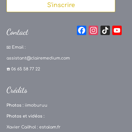
S'inscrire
F
In
Ti
Y
Contact
a
st
k
o
c
a
T
u
📧
Email :
e
g
o
T
assistant@clairemedium.com
b
r
k
u
☎️ 06 65 58 77 22
o
a
b
o
m
e
Crédits
k
C
h
Photos :
iimoburuu
a
Photos et vidéos :
n
Xavier Cailhol :
estalam.fr