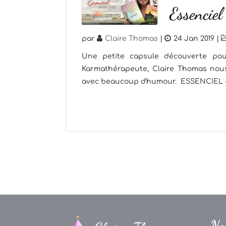
Essenciel
par
Claire Thomas
|
24 Jan 2019
|
Une petite capsule découverte po
Karmathérapeute, Claire Thomas nous 
avec beaucoup d'humour. ESSENCIEL - To
Na