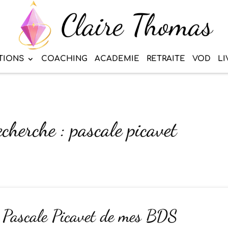
TIONS
COACHING
ACADEMIE
RETRAITE
VOD
LI
echerche : pascale picavet
e Pascale Picavet de mes BDS