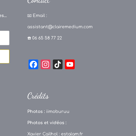
s...
📧
Email :
assistant@clairemedium.com
☎️ 06 65 58 77 22
F
In
Ti
Y
a
st
k
o
c
a
T
u
e
g
o
T
Crédits
b
r
k
u
o
a
b
Photos :
iimoburuu
o
m
e
Photos et vidéos :
k
C
Xavier Cailhol :
estalam.fr