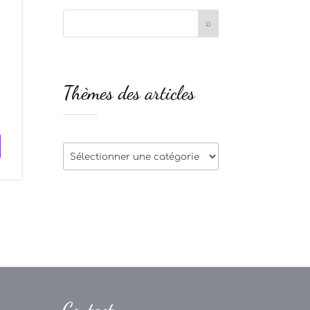
t
Thèmes des articles
s
Thèmes
des
articles
Contact