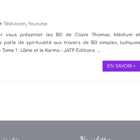
Télévision
,
Youtube
ur vous présenter les BD de Claire Thomas. Médium e
parle de spiritualité aux travers de BD simples, ludique
me 1 : L'âme et le Karma - JATP Editions ...
EN SAVOIR +
vigation
Newsletter