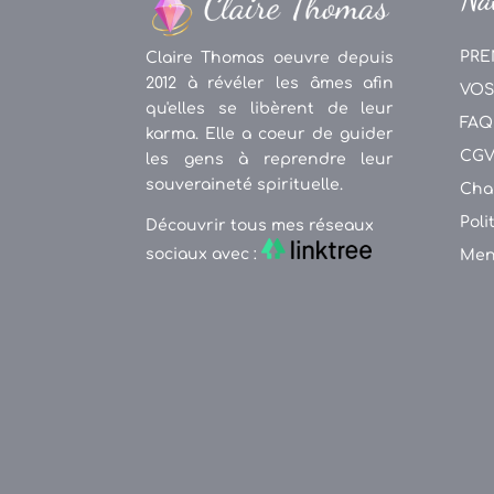
PRE
Claire Thomas oeuvre depuis
2012 à révéler les âmes afin
VOS
qu'elles se libèrent de leur
FAQ
karma. Elle a coeur de guider
CG
les gens à reprendre leur
souveraineté spirituelle.
Cha
Poli
Découvrir tous mes réseaux
sociaux avec :
Men