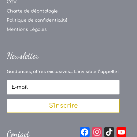
CGV
Charte de déontologie
Politique de confidentialité
Mentions Légales
Newsletter
Guidances, offres exclusives... L’invisible t’appelle !
S'inscrire
F
In
Ti
Y
Contact