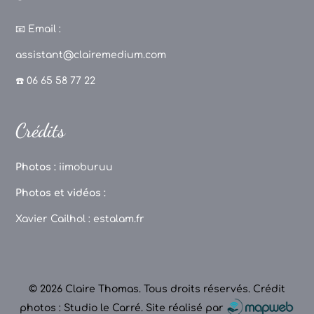
a
st
k
o
c
a
T
u
📧
Email :
e
g
o
T
assistant@clairemedium.com
b
r
k
u
☎️ 06 65 58 77 22
o
a
b
o
m
e
Crédits
k
C
h
Photos :
iimoburuu
a
Photos et vidéos :
n
Xavier Cailhol :
estalam.fr
n
el
© 2026 Claire Thomas. Tous droits réservés.
Crédit
photos : Studio le Carré
.
Site réalisé par