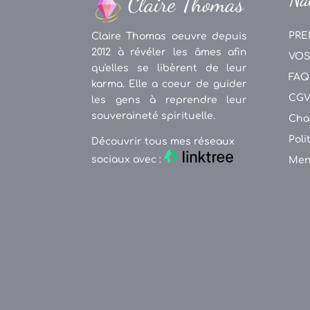
PRE
Claire Thomas oeuvre depuis
2012 à révéler les âmes afin
VOS
qu'elles se libèrent de leur
FAQ
karma. Elle a coeur de guider
CG
les gens à reprendre leur
souveraineté spirituelle.
Cha
Poli
Découvrir tous mes réseaux
sociaux avec :
Men