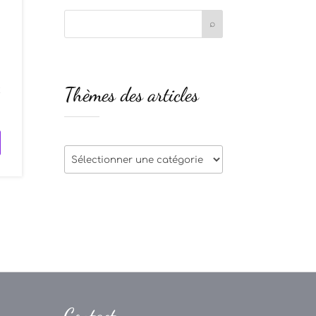
s
Thèmes des articles
:
Thèmes
des
articles
Contact