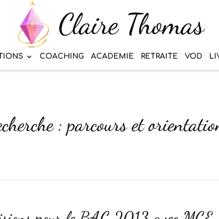
TIONS
COACHING
ACADEMIE
RETRAITE
VOD
LI
echerche : parcours et orientatio
isions pour le BAC 2013 avec MCE