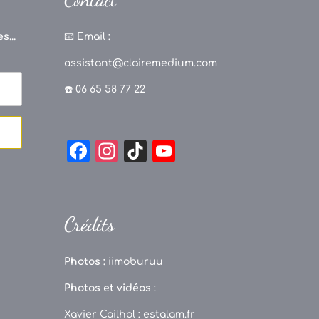
s...
📧
Email :
assistant@clairemedium.com
☎️ 06 65 58 77 22
F
In
Ti
Y
a
st
k
o
c
a
T
u
e
g
o
T
Crédits
b
r
k
u
o
a
b
Photos :
iimoburuu
o
m
e
Photos et vidéos :
k
C
Xavier Cailhol :
estalam.fr