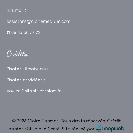
a
st
k
o
c
a
T
u
📧
Email :
e
g
o
T
assistant@clairemedium.com
b
r
k
u
☎️ 06 65 58 77 22
o
a
b
o
m
e
Crédits
k
C
h
Photos :
iimoburuu
a
Photos et vidéos :
n
Xavier Cailhol :
estalam.fr
n
el
© 2026 Claire Thomas. Tous droits réservés.
Crédit
photos : Studio le Carré
.
Site réalisé par