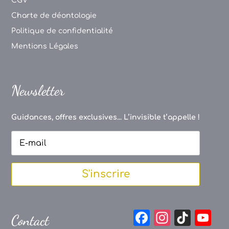
CGV
Charte de déontologie
Politique de confidentialité
Mentions Légales
Newsletter
Guidances, offres exclusives... L’invisible t’appelle !
S'inscrire
F
In
Ti
Y
Contact