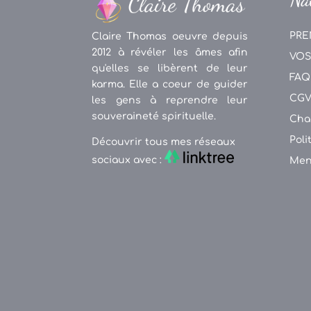
PRE
Claire Thomas oeuvre depuis
2012 à révéler les âmes afin
VOS
qu'elles se libèrent de leur
FAQ
karma. Elle a coeur de guider
CG
les gens à reprendre leur
souveraineté spirituelle.
Cha
Poli
Découvrir tous mes réseaux
sociaux avec :
Men