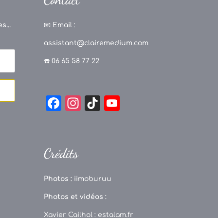
s...
📧
Email :
assistant@clairemedium.com
☎️ 06 65 58 77 22
F
In
Ti
Y
a
st
k
o
c
a
T
u
e
g
o
T
Crédits
b
r
k
u
o
a
b
Photos :
iimoburuu
o
m
e
Photos et vidéos :
k
C
Xavier Cailhol :
estalam.fr