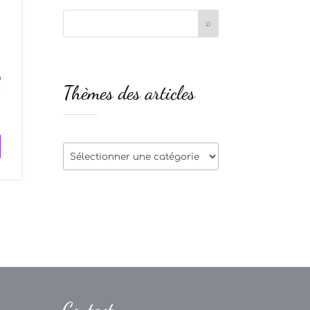
a
Thèmes des articles
e
Thèmes
des
articles
Contact