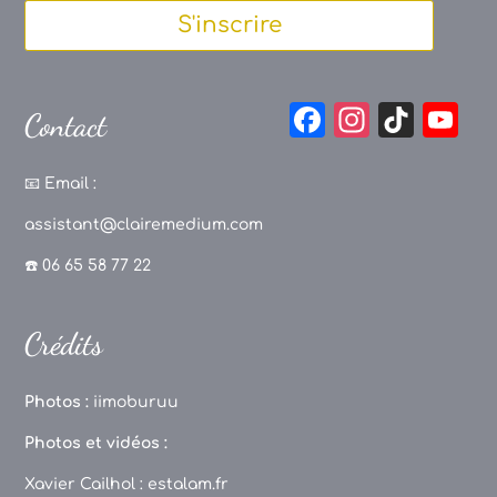
S'inscrire
F
In
Ti
Y
Contact
a
st
k
o
c
a
T
u
📧
Email :
e
g
o
T
assistant@clairemedium.com
b
r
k
u
☎️ 06 65 58 77 22
o
a
b
o
m
e
Crédits
k
C
h
Photos :
iimoburuu
a
Photos et vidéos :
n
Xavier Cailhol :
estalam.fr