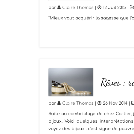
par
Claire Thomas
|
12 Juil 2015
|
"Mieux vaut acquérir la sagesse que l’or,
Rêves : r
par
Claire Thomas
|
26 Nov 2014
|
Suite au cambriolage de chez Cartier, 
bijoux. Voici quelques interprétatio
voyez des bijoux : c'est signe de pauvre