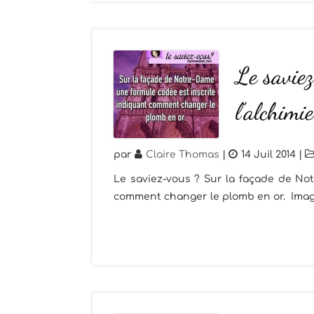
Le savie
l’alchimie
par
Claire Thomas
|
14 Juil 2014
|
Le saviez-vous ? Sur la façade de No
comment changer le plomb en or. Image