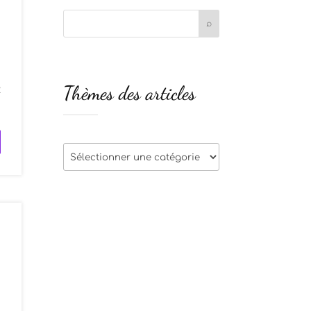
n
Thèmes des articles
2
Thèmes
des
articles