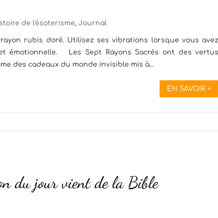
stoire de l'ésoterisme
,
Journal
e rayon rubis doré. Utilisez ses vibrations lorsque vous ave
 et émotionnelle. Les Sept Rayons Sacrés ont des vertu
me des cadeaux du monde invisible mis à...
EN SAVOIR +
on du jour vient de la Bible