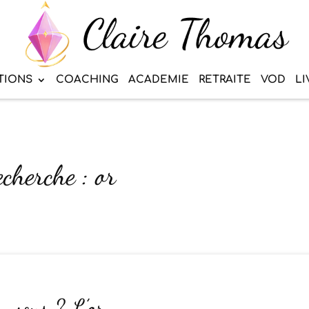
TIONS
COACHING
ACADEMIE
RETRAITE
VOD
LI
echerche : or
z-vous ? L’or