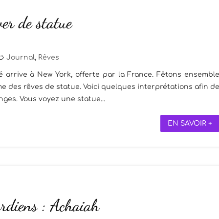
ver de statue
Journal
,
Rêves
té arrive à New York, offerte par la France. Fêtons ensembl
e des rêves de statue. Voici quelques interprétations afin d
ges. Vous voyez une statue...
EN SAVOIR +
rdiens : Achaiah