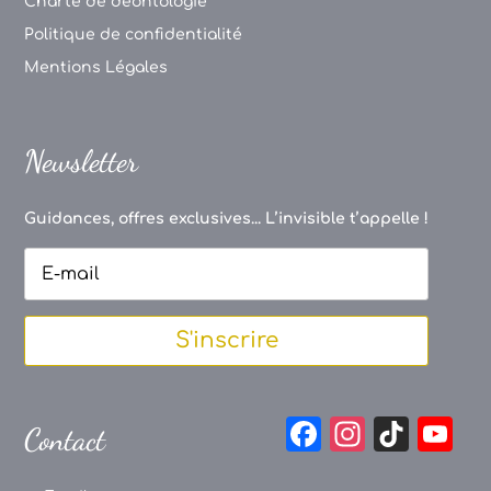
Charte de déontologie
Politique de confidentialité
Mentions Légales
Newsletter
Guidances, offres exclusives... L’invisible t’appelle !
S'inscrire
F
In
Ti
Y
Contact
a
st
k
o