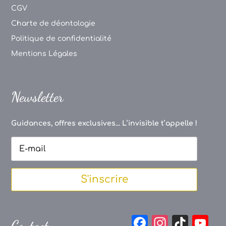
CGV
Charte de déontologie
Politique de confidentialité
Mentions Légales
Newsletter
Guidances, offres exclusives... L’invisible t’appelle !
S'inscrire
F
In
Ti
Y
Contact