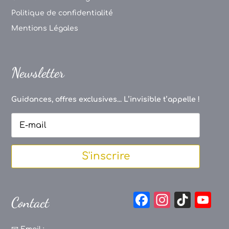
Politique de confidentialité
Mentions Légales
Newsletter
Guidances, offres exclusives... L’invisible t’appelle !
S'inscrire
F
In
Ti
Y
Contact
a
st
k
o