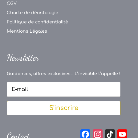
CGV
Charte de déontologie
Politique de confidentialité
Mentions Légales
Newsletter
Guidances, offres exclusives... L’invisible t’appelle !
S'inscrire
F
In
Ti
Y
Contact