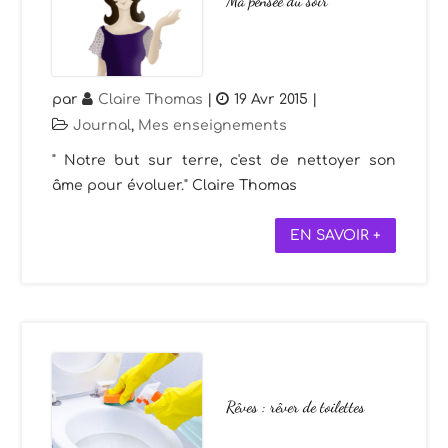
Ma pensée du soir
par
Claire Thomas
|
19 Avr 2015
|
Journal
,
Mes enseignements
" Notre but sur terre, c'est de nettoyer son
âme pour évoluer." Claire Thomas
EN SAVOIR +
Rêves : rêver de toilettes