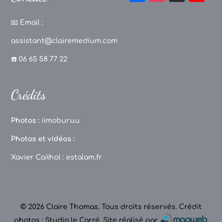
a
st
k
o
c
a
T
u
📧
Email :
e
g
o
T
assistant@clairemedium.com
b
r
k
u
☎️ 06 65 58 77 22
o
a
b
o
m
e
Crédits
k
C
h
Photos :
iimoburuu
a
Photos et vidéos :
n
Xavier Cailhol :
estalam.fr
n
el
© 2026 Claire Thomas. Tous droits réservés.
Crédit
photos : Studio le Carré
.
Site réalisé par