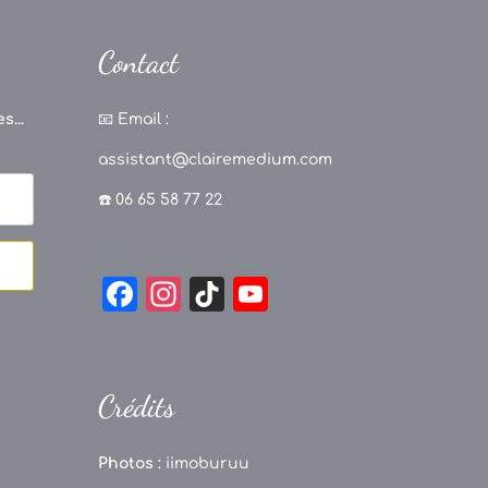
Contact
s...
📧
Email :
assistant@clairemedium.com
☎️ 06 65 58 77 22
F
In
Ti
Y
a
st
k
o
c
a
T
u
e
g
o
T
Crédits
b
r
k
u
o
a
b
Photos :
iimoburuu