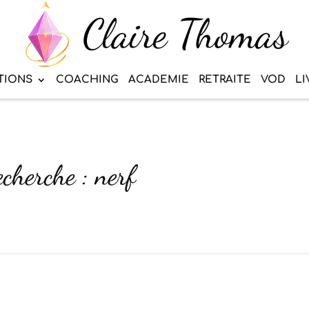
TIONS
COACHING
ACADEMIE
RETRAITE
VOD
LI
echerche : nerf