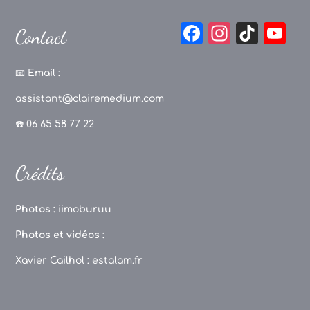
F
In
Ti
Y
Contact
a
st
k
o
c
a
T
u
📧
Email :
e
g
o
T
assistant@clairemedium.com
b
r
k
u
☎️ 06 65 58 77 22
o
a
b
o
m
e
Crédits
k
C
h
Photos :
iimoburuu
a
Photos et vidéos :
n
Xavier Cailhol :
estalam.fr
n
el