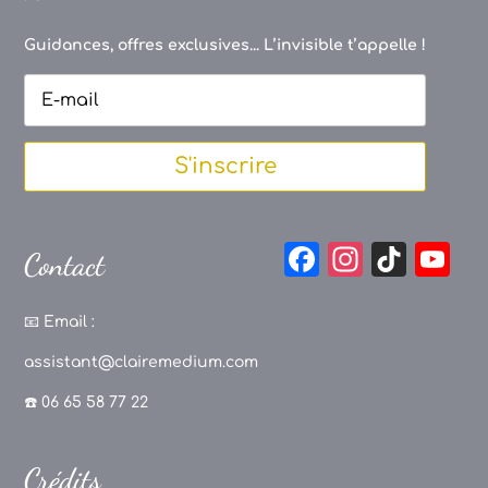
Guidances, offres exclusives... L’invisible t’appelle !
S'inscrire
F
In
Ti
Y
Contact
a
st
k
o
c
a
T
u
📧
Email :
e
g
o
T
assistant@clairemedium.com
b
r
k
u
☎️ 06 65 58 77 22
o
a
b
o
m
e
Crédits