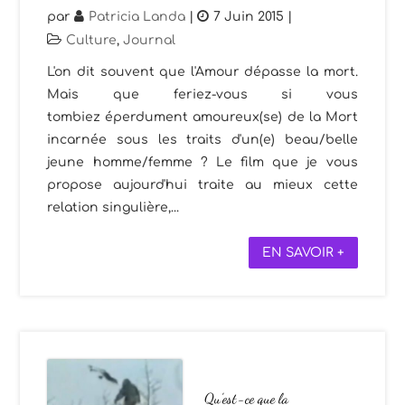
par
Patricia Landa
|
7 Juin 2015
|
Culture
,
Journal
L'on dit souvent que l'Amour dépasse la mort.
Mais que feriez-vous si vous
tombiez éperdument amoureux(se) de la Mort
incarnée sous les traits d'un(e) beau/belle
jeune homme/femme ? Le film que je vous
propose aujourd'hui traite au mieux cette
relation singulière,...
EN SAVOIR +
Qu’est-ce que la