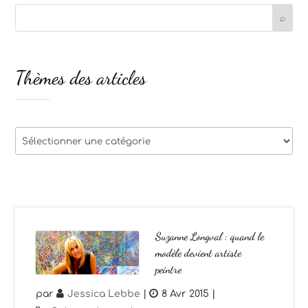
Thèmes des articles
Thèmes
des
articles
Suzanne Longval : quand le
modèle devient artiste
peintre
par
Jessica Lebbe
|
8 Avr 2015
|