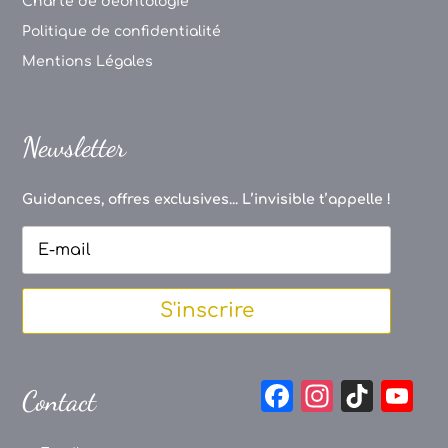
Charte de déontologie
Politique de confidentialité
Mentions Légales
Newsletter
Guidances, offres exclusives... L’invisible t’appelle !
S'inscrire
F
In
Ti
Y
Contact
a
st
k
o