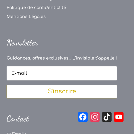
Politique de confidentialité
Mentions Légales
Newsletter
Guidances, offres exclusives... L’invisible t’appelle !
S'inscrire
F
In
Ti
Y
Contact
a
st
k
o