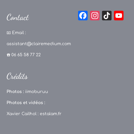
F
In
Ti
Y
Contact
a
st
k
o
c
a
T
u
📧
Email :
e
g
o
T
assistant@clairemedium.com
b
r
k
u
☎️ 06 65 58 77 22
o
a
b
o
m
e
Crédits
k
C
h
Photos :
iimoburuu
a
Photos et vidéos :
n
Xavier Cailhol :
estalam.fr
n
el