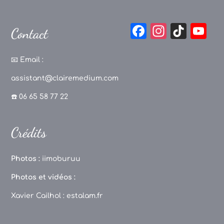
F
In
Ti
Y
Contact
a
st
k
o
c
a
T
u
📧
Email :
e
g
o
T
assistant@clairemedium.com
b
r
k
u
☎️ 06 65 58 77 22
o
a
b
o
m
e
Crédits
k
C
h
Photos :
iimoburuu
a
Photos et vidéos :
n
Xavier Cailhol :
estalam.fr
n
el