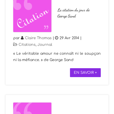
La citation du jour de
George Sand
par
Claire Thomas
|
29 Avr 2014
|
Citations
,
Journal
« Le véritable amour ne connaît ni le soupçon
ni la méfiance. » de George Sand
EN SAVOIR +