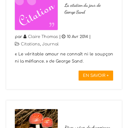
La citation du jour de
George Sand
par
Claire Thomas
|
10 Avr 2014
|
Citations
,
Journal
« Le véritable amour ne connaît ni le soupçon
ni la méfiance. » de George Sand.
EN SAVOIR +
Rêves : rêver de champignon