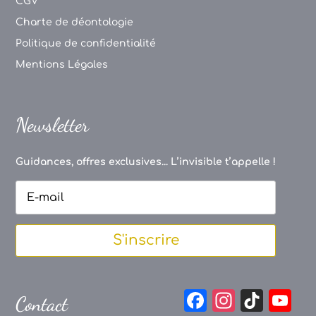
CGV
Charte de déontologie
Politique de confidentialité
Mentions Légales
Newsletter
Guidances, offres exclusives... L’invisible t’appelle !
S'inscrire
F
In
Ti
Y
Contact