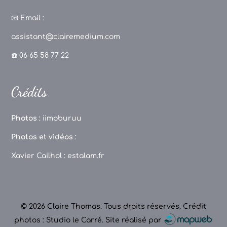
a
st
k
o
c
a
T
u
📧
Email :
e
g
o
T
assistant@clairemedium.com
b
r
k
u
☎️ 06 65 58 77 22
o
a
b
o
m
e
Crédits
k
C
h
Photos :
iimoburuu
a
Photos et vidéos :
n
Xavier Cailhol :
estalam.fr
n
el
© 2026 Claire Thomas. Tous droits réservés.
Crédit
photos : Studio le Carré
.
Site réalisé par