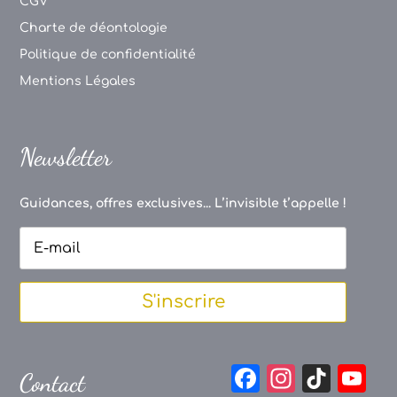
CGV
Charte de déontologie
Politique de confidentialité
Mentions Légales
Newsletter
Guidances, offres exclusives... L’invisible t’appelle !
S'inscrire
F
In
Ti
Y
Contact