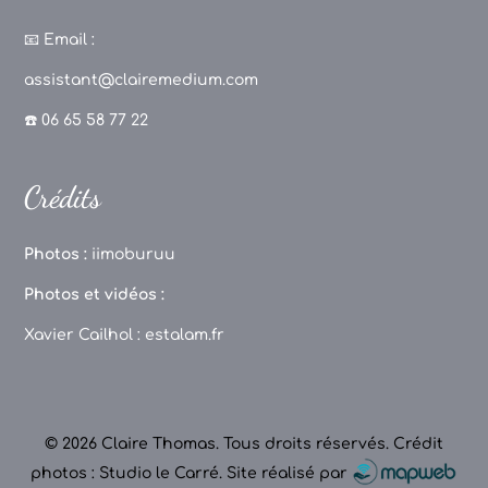
a
st
k
o
c
a
T
u
📧
Email :
e
g
o
T
assistant@clairemedium.com
b
r
k
u
☎️ 06 65 58 77 22
o
a
b
o
m
e
Crédits
k
C
h
Photos :
iimoburuu
a
Photos et vidéos :
n
Xavier Cailhol :
estalam.fr
n
el
© 2026 Claire Thomas. Tous droits réservés.
Crédit
photos : Studio le Carré
.
Site réalisé par