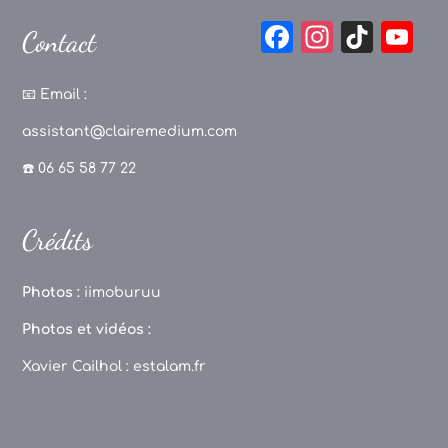
F
In
Ti
Y
Contact
a
st
k
o
c
a
T
u
📧
Email :
e
g
o
T
assistant@clairemedium.com
b
r
k
u
☎️ 06 65 58 77 22
o
a
b
o
m
e
Crédits
k
C
h
Photos :
iimoburuu
a
Photos et vidéos :
n
Xavier Cailhol :
estalam.fr
n
el