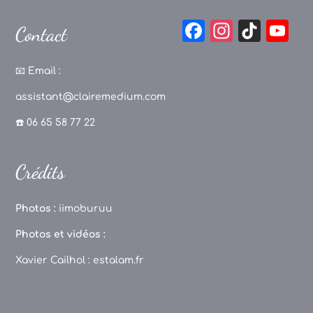
F
In
Ti
Y
Contact
a
st
k
o
c
a
T
u
📧
Email :
e
g
o
T
assistant@clairemedium.com
b
r
k
u
☎️ 06 65 58 77 22
o
a
b
o
m
e
Crédits
k
C
h
Photos :
iimoburuu
a
Photos et vidéos :
n
Xavier Cailhol :
estalam.fr
n
el