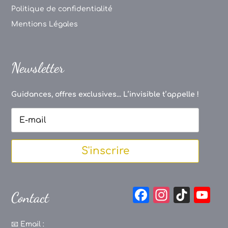
Politique de confidentialité
Mentions Légales
Newsletter
Guidances, offres exclusives... L’invisible t’appelle !
S'inscrire
F
In
Ti
Y
Contact
a
st
k
o
c
a
T
u
📧
Email :