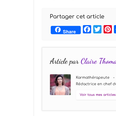
Partager cet article
Face
Twi
Share
Article par
Claire Thom
Karmathérapeute -
Rédactrice en chef du
Voir tous mes articles