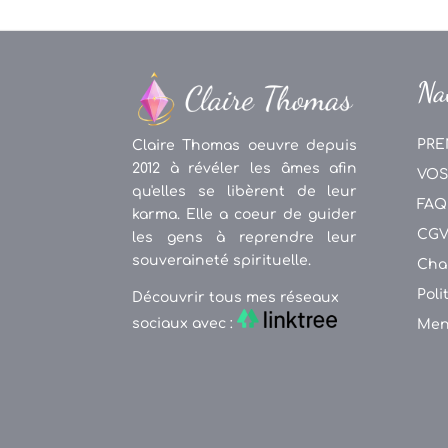
Na
PRE
Claire Thomas oeuvre depuis
2012 à révéler les âmes afin
VOS
qu'elles se libèrent de leur
FAQ
karma. Elle a coeur de guider
CG
les gens à reprendre leur
souveraineté spirituelle.
Cha
Poli
Découvrir tous mes réseaux
sociaux avec :
Men