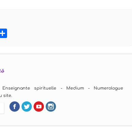
book
tter
Pinterest
Partager
as
 Enseignante spirituelle - Medium - Numerologue
 site.