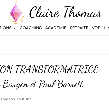
TIONS
COACHING
ACADEMIE
RETRAITE
VOD
LI
ION TRANSFORMATRICE
 Bargen et Paul Barrett
s vidéos
,
Youtube