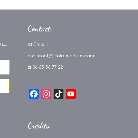
Contact
s...
📧
Email :
assistant@clairemedium.com
☎️ 06 65 58 77 22
F
In
Ti
Y
a
st
k
o
c
a
T
u
e
g
o
T
Crédits
b
r
k
u