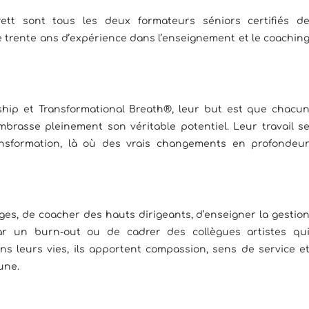
ett sont tous les deux formateurs séniors certifiés d
 trente ans d’expérience dans l’enseignement et le coachin
ship et Transformational Breath®, leur but est que chacu
mbrasse pleinement son véritable potentiel. Leur travail s
nsformation, là où des vrais changements en profondeu
ages, de coacher des hauts dirigeants, d’enseigner la gestio
r un burn-out ou de cadrer des collègues artistes qu
s leurs vies, ils apportent compassion, sens de service e
une.