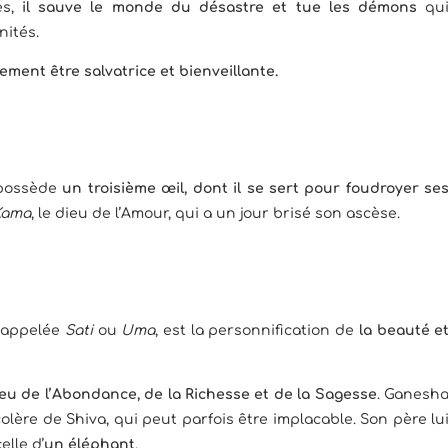
es,
il sauve le monde du désastre et tue les démons
qu
nités.
ment être salvatrice et bienveillante.
 possède
un troisième œil, dont il se sert pour foudroyer se
Kama
, le dieu de l’Amour, qui a un jour brisé son ascèse.
 appelée
Sati
ou
Uma
, est la personnification de
la beauté e
eu de l’Abondance, de la Richesse et de la Sagesse
. Ganesh
colère de Shiva, qui peut parfois être implacable. Son père lu
elle d’
un éléphant
.