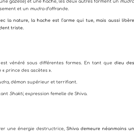
une gazelle) et une hache, les deux autres forment un
mudr
isement et un
mudra
d’offrande.
ec la nature, la hache est l’arme qui tue, mais aussi libèr
dent triste.
 est vénéré sous différentes formes. En tant que
dieu de
le « prince des ascètes ».
udra
, démon supérieur et terrifiant.
tant
Shakti
, expression femelle de Shiva.
rer une énergie destructrice,
Shiva demeure néanmoins u