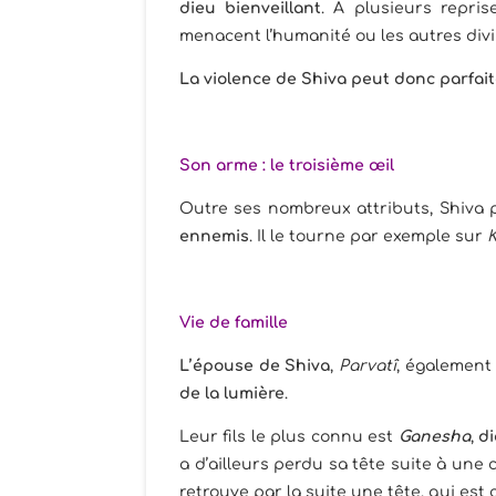
dieu bienveillant
. A plusieurs repris
menacent l’humanité ou les autres divi
La violence de Shiva peut donc parfaite
Son arme : le troisième œil
Outre ses nombreux attributs, Shiva
ennemis
. Il le tourne par exemple sur
Vie de famille
L’épouse de Shiva
,
Parvatî
, également
de la lumière
.
Leur fils le plus connu est
Ganesha
,
di
a d’ailleurs perdu sa tête suite à une 
retrouve par la suite une tête, qui est c