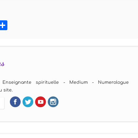
book
tter
Pinterest
Partager
as
 Enseignante spirituelle - Medium - Numerologue
 site.