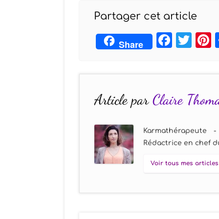
Partager cet article
Face
Twi
Share
Article par
Claire Thom
Karmathérapeute -
Rédactrice en chef du
Voir tous mes articles