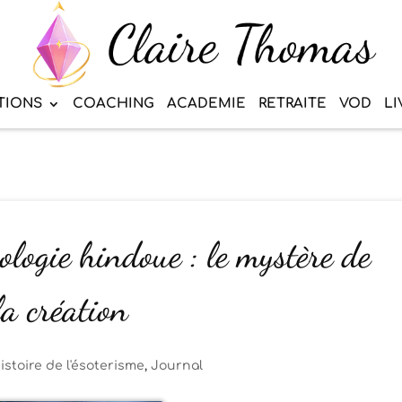
TIONS
COACHING
ACADEMIE
RETRAITE
VOD
LI
logie hindoue : le mystère de
la création
istoire de l'ésoterisme
,
Journal