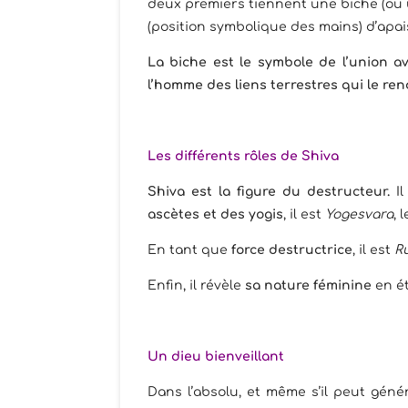
deux premiers tiennent une biche (ou 
(position symbolique des mains) d’apa
La biche est le symbole de l’union av
l’homme des liens terrestres qui le ren
Les différents rôles de Shiva
Shiva est la figure du destructeur.
Il
ascètes et des yogis
, il est
Yogesvara
, 
En tant que
force destructrice
, il est
R
Enfin, il révèle
sa nature féminine
en é
Un dieu bienveillant
Dans l’absolu, et même s’il peut géné