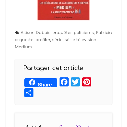
Allison Dubois
,
enquêtes policières
,
Patricia
arquette
,
profiler
,
série
,
série télévision
Medium
Partager cet article
Facebook
Twitter
Pintere
Share
Partager