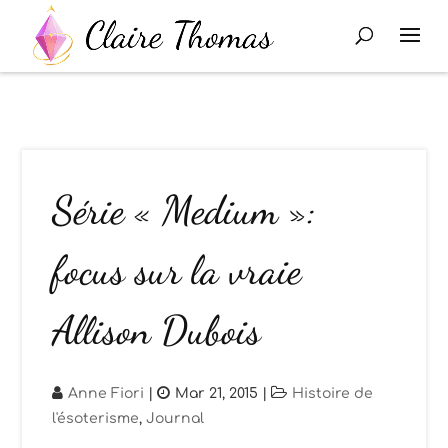
Série « Medium »:
focus sur la vraie
Allison Dubois
Anne Fiori
|
Mar 21, 2015
|
Histoire de
l'ésoterisme
,
Journal