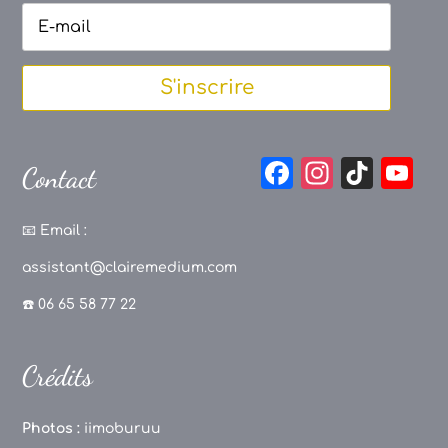
S'inscrire
F
In
Ti
Y
Contact
a
st
k
o
c
a
T
u
📧
Email :
e
g
o
T
assistant@clairemedium.com
b
r
k
u
☎️ 06 65 58 77 22
o
a
b
o
m
e
Crédits
k
C
h
Photos :
iimoburuu