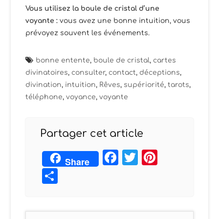
Vous utilisez la boule de cristal d’une
voyante :
vous avez une bonne intuition, vous
prévoyez souvent les événements.
bonne entente
,
boule de cristal
,
cartes
divinatoires
,
consulter
,
contact
,
déceptions
,
divination
,
intuition
,
Rêves
,
supériorité
,
tarots
,
téléphone
,
voyance
,
voyante
Partager cet article
Facebook
Twitter
Pintere
Share
Partager