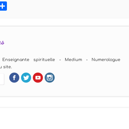
book
tter
Pinterest
Partager
as
 Enseignante spirituelle - Medium - Numerologue
 site.