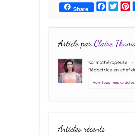
Face
Twi
Share
Article par
Claire Thom
Karmathérapeute -
Rédactrice en chef du
Voir tous mes articles
Articles récents