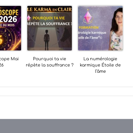
cope Mai
Pourquoi ta vie
La numérologie
26
répète la souffrance ?
karmique Étoile de
l’âme