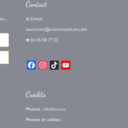
Contact
s...
📧
Email :
assistant@clairemedium.com
☎️ 06 65 58 77 22
F
In
Ti
Y
a
st
k
o
c
a
T
u
e
g
o
T
Crédits
b
r
k
u
o
a
b
Photos :
iimoburuu
o
m
e
Photos et vidéos :