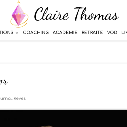
TIONS
COACHING
ACADEMIE
RETRAITE
VOD
LI
or
urnal
,
Rêves