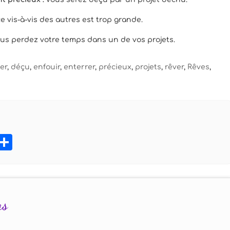
e vis-à-vis des autres est trop grande.
us perdez votre temps dans un de vos projets.
er
,
déçu
,
enfouir
,
enterrer
,
précieux
,
projets
,
rêver
,
Rêves
,
book
tter
Pinterest
Partager
as