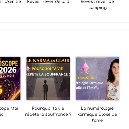
er d’amitié
Rêves : rêver de laid
Rêves : rêver de
camping
cope Mai
Pourquoi ta vie
La numérologie
26
répète la souffrance ?
karmique Étoile de
l’âme