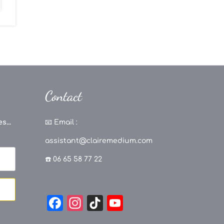
Contact
s...
📧
Email :
assistant@clairemedium.com
☎️ 06 65 58 77 22
F
In
Ti
Y
a
st
k
o