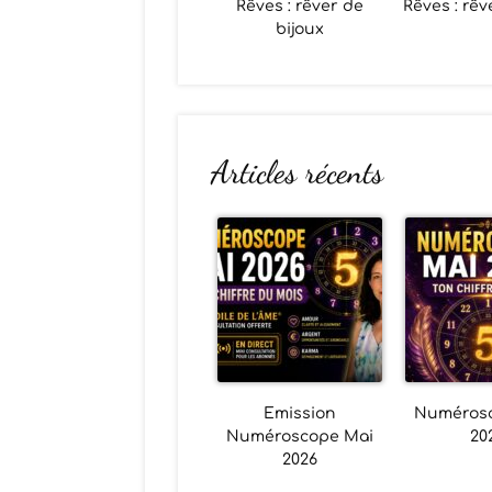
Rêves : rêver de
Rêves : rêv
bijoux
Articles récents
Emission
Numéros
Numéroscope Mai
20
2026