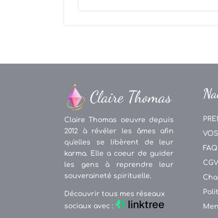
Na
PRE
Claire Thomas oeuvre depuis
2012 à révéler les âmes afin
VOS
qu'elles se libèrent de leur
FAQ
karma. Elle a coeur de guider
CG
les gens à reprendre leur
souveraineté spirituelle.
Cha
Poli
Découvrir tous mes réseaux
sociaux avec :
Men