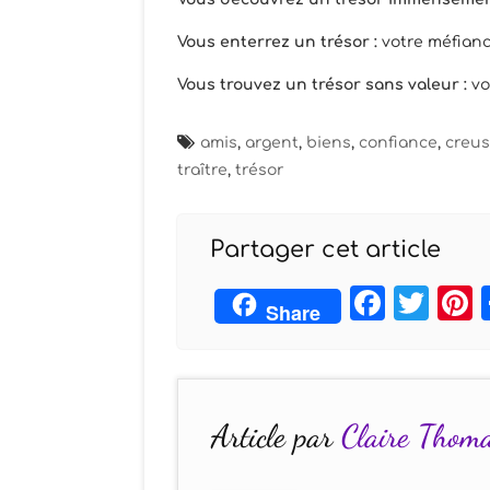
Vous enterrez un trésor :
votre méfianc
Vous trouvez un trésor sans valeur :
vo
amis
,
argent
,
biens
,
confiance
,
creus
traître
,
trésor
Partager cet article
Face
Twi
Share
Article par
Claire Thom