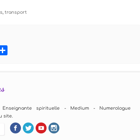
s
,
transport
book
tter
Pinterest
Partager
as
 Enseignante spirituelle - Medium - Numerologue
 site.