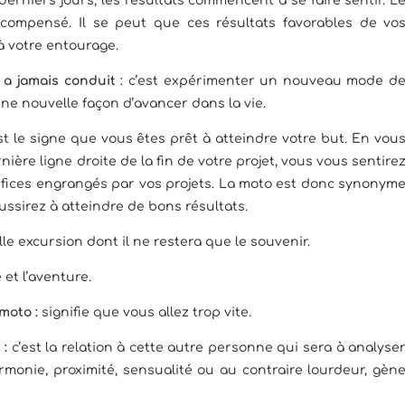
rniers jours, les résultats commencent à se faire sentir. L
écompensé. Il se peut que ces résultats favorables de vo
’à votre entourage.
 a jamais conduit
: c’est expérimenter un nouveau mode d
une nouvelle façon d’avancer dans la vie.
est le signe que vous êtes prêt à atteindre votre but. En vou
nière ligne droite de la fin de votre projet, vous vous sentire
néfices engrangés par vos projets. La moto est donc synonym
ussirez à atteindre de bons résultats.
lle excursion dont il ne restera que le souvenir.
é et l’aventure.
 moto :
signifie que vous allez trop vite.
 :
c’est la relation à cette autre personne qui sera à analyse
rmonie, proximité, sensualité ou au contraire lourdeur, gèn