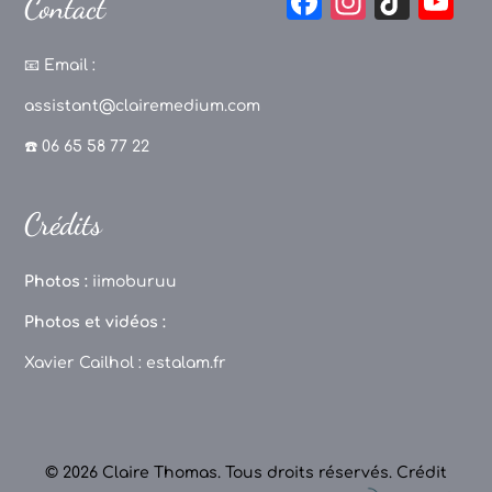
F
In
Ti
Y
Contact
a
st
k
o
c
a
T
u
📧
Email :
e
g
o
T
assistant@clairemedium.com
b
r
k
u
☎️ 06 65 58 77 22
o
a
b
o
m
e
Crédits
k
C
h
Photos :
iimoburuu
a
Photos et vidéos :
n
Xavier Cailhol :
estalam.fr
n
el
© 2026 Claire Thomas. Tous droits réservés.
Crédit