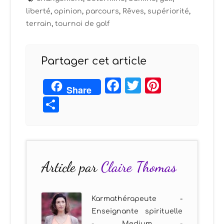
liberté
,
opinion
,
parcours
,
Rêves
,
supériorité
,
terrain
,
tournoi de golf
Partager cet article
Facebook
Twitter
Pintere
Share
Partager
Article par
Claire Thomas
Karmathérapeute -
Enseignante spirituelle
- Medium -