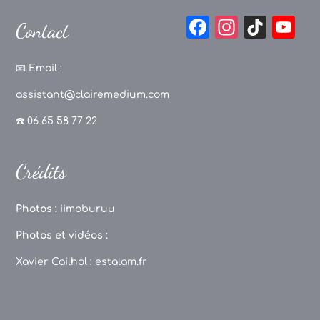
F
In
Ti
Y
Contact
a
st
k
o
c
a
T
u
📧
Email :
e
g
o
T
assistant@clairemedium.com
b
r
k
u
☎️ 06 65 58 77 22
o
a
b
o
m
e
Crédits
k
C
h
Photos :
iimoburuu
a
Photos et vidéos :
n
Xavier Cailhol :
estalam.fr
n
el