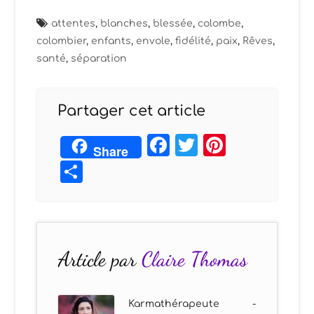
attentes
,
blanches
,
blessée
,
colombe
,
colombier
,
enfants
,
envole
,
fidélité
,
paix
,
Rêves
,
santé
,
séparation
Partager cet article
Facebook
Twitter
Pintere
Share
Partager
Article par
Claire Thomas
Karmathérapeute -