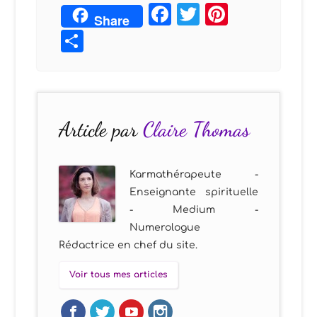
Facebook
Twitter
Pintere
Share
Partager
Article par
Claire Thomas
Karmathérapeute -
Enseignante spirituelle
- Medium -
Numerologue
Rédactrice en chef du site.
Voir tous mes articles