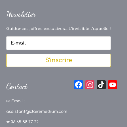
Newsletter
Guidances, offres exclusives... L’invisible t’appelle !
S'inscrire
F
In
Ti
Y
Contact
a
st
k
o
c
a
T
u
📧
Email :
e
g
o
T
assistant@clairemedium.com
b
r
k
u
☎️ 06 65 58 77 22