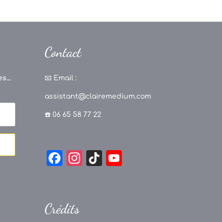
Contact
s...
📧
Email :
assistant@clairemedium.com
☎️ 06 65 58 77 22
F
In
Ti
Y
a
st
k
o
c
a
T
u
e
g
o
T
Crédits
b
r
k
u