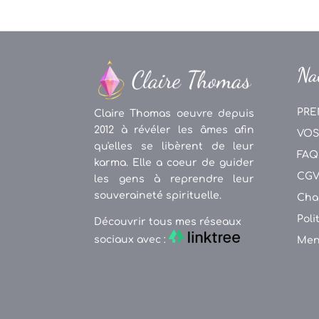
Na
PRE
Claire Thomas oeuvre depuis
2012 à révéler les âmes afin
VOS
qu'elles se libèrent de leur
FAQ
karma. Elle a coeur de guider
CG
les gens à reprendre leur
souveraineté spirituelle.
Cha
Poli
Découvrir tous mes réseaux
sociaux avec :
Men