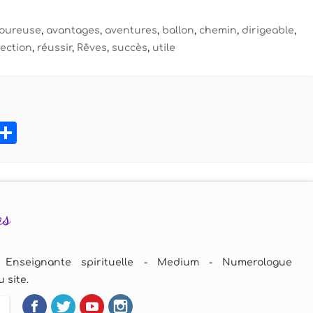
oureuse
,
avantages
,
aventures
,
ballon
,
chemin
,
dirigeable
,
ection
,
réussir
,
Rêves
,
succès
,
utile
book
tter
Pinterest
Partager
as
 Enseignante spirituelle - Medium - Numerologue
 site.