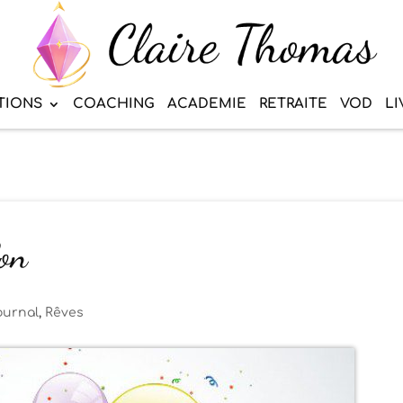
TIONS
COACHING
ACADEMIE
RETRAITE
VOD
LI
lon
ournal
,
Rêves