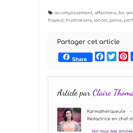
accomplissement
,
affections
,
Air
,
am
frayeur
,
frustrations
,
lancer
,
peine
,
perf
Partager cet article
Face
Twi
Share
Article par
Claire Thom
Karmathérapeute -
Rédactrice en chef du
Voir tous mes articles