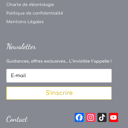
Charte de déontologie
Politique de confidentialité
Mentions Légales
Newsletter
Guidances, offres exclusives... L’invisible t’appelle !
S'inscrire
F
In
Ti
Y
Contact
a
st
k
o