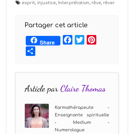
esprit
,
injustice
,
Interprétation
,
rêve
,
rêver
Partager cet article
Facebook
Twitter
Pintere
Share
Partager
Article par
Claire Thomas
Karmathérapeute -
Enseignante spirituelle
- Medium -
Numerologue