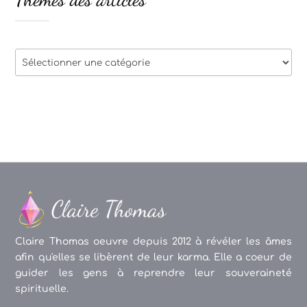
Thèmes
des
articles
Claire Thomas oeuvre depuis 2012 à révéler les âmes
afin qu'elles se libèrent de leur karma. Elle a coeur de
guider les gens à reprendre leur souveraineté
spirituelle.