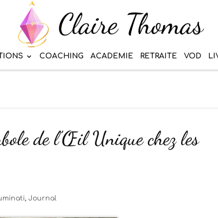
TIONS
COACHING
ACADEMIE
RETRAITE
VOD
LI
bole de l’Œil Unique chez les
luminati
,
Journal