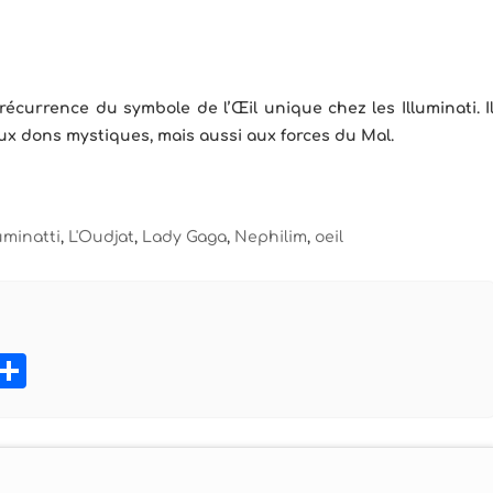
écurrence du symbole de l’Œil unique chez les Illuminati. I
, aux dons mystiques, mais aussi aux forces du Mal.
luminatti
,
L'Oudjat
,
Lady Gaga
,
Nephilim
,
oeil
book
tter
Pinterest
Partager