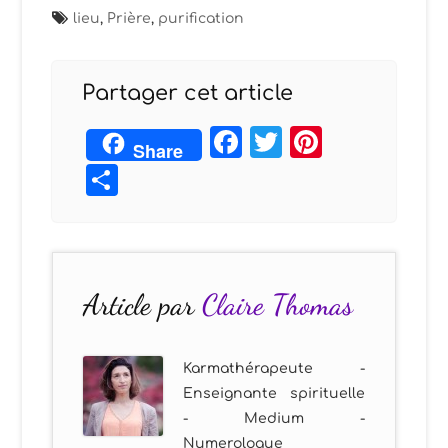
lieu
,
Prière
,
purification
Partager cet article
Facebook
Twitter
Pintere
Share
Partager
Article par
Claire Thomas
Karmathérapeute -
Enseignante spirituelle
- Medium -
Numerologue