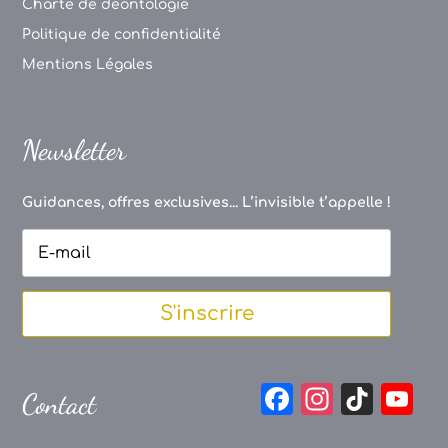
Charte de déontologie
Politique de confidentialité
Mentions Légales
Newsletter
Guidances, offres exclusives... L’invisible t’appelle !
S'inscrire
F
In
Ti
Y
Contact
a
st
k
o