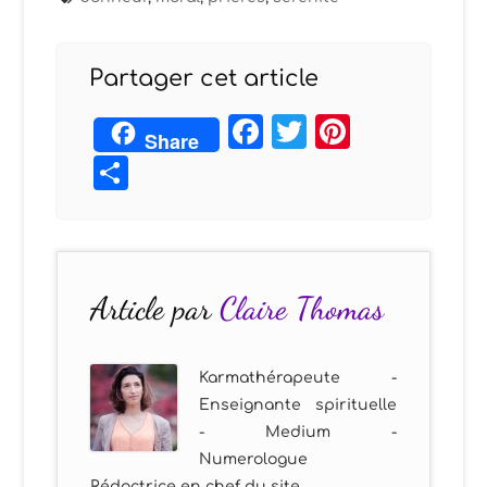
Partager cet article
Facebook
Twitter
Pintere
Share
Partager
Article par
Claire Thomas
Karmathérapeute -
Enseignante spirituelle
- Medium -
Numerologue
Rédactrice en chef du site.