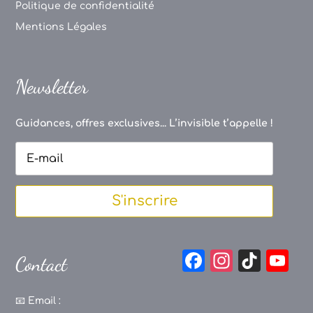
Politique de confidentialité
Mentions Légales
Newsletter
Guidances, offres exclusives... L’invisible t’appelle !
S'inscrire
F
In
Ti
Y
Contact
a
st
k
o
c
a
T
u
📧
Email :