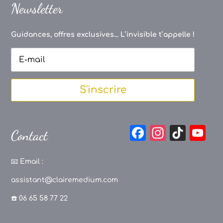
Newsletter
Guidances, offres exclusives... L’invisible t’appelle !
S'inscrire
F
In
Ti
Y
Contact
a
st
k
o
c
a
T
u
📧
Email :
e
g
o
T
assistant@clairemedium.com
b
r
k
u
☎️ 06 65 58 77 22
o
a
b