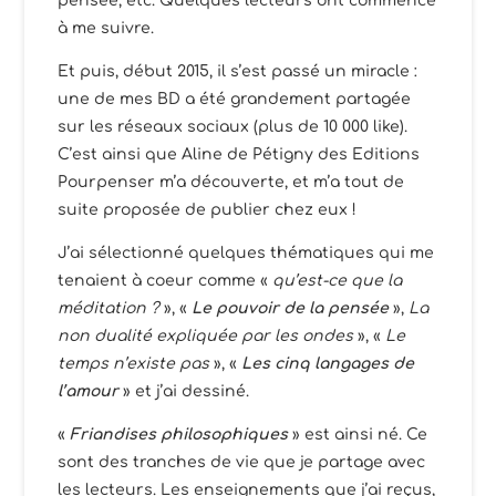
pensée, etc. Quelques lecteurs ont commencé
à me suivre.
Et puis, début 2015, il s’est passé un miracle :
une de mes BD a été grandement partagée
sur les réseaux sociaux (plus de 10 000 like).
C’est ainsi que Aline de Pétigny des Editions
Pourpenser m’a découverte, et m’a tout de
suite proposée de publier chez eux !
J’ai sélectionné quelques thématiques qui me
tenaient à coeur comme «
qu’est-
ce que la
méditation ?
», «
Le pouvoir de la pensée
»,
La
non dualité expliquée par les ondes
», «
Le
temps n’existe pas
», «
Les cinq langages de
l’amour
» et j’ai dessiné.
«
Friandises philosophiques
» est ainsi né. Ce
sont des tranches de vie que je partage avec
les lecteurs. Les enseignements que j’ai reçus,