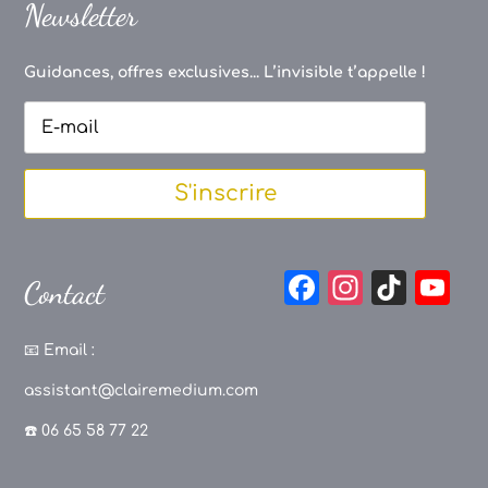
Newsletter
Guidances, offres exclusives... L’invisible t’appelle !
S'inscrire
F
In
Ti
Y
Contact
a
st
k
o
c
a
T
u
📧
Email :
e
g
o
T
assistant@clairemedium.com
b
r
k
u
☎️ 06 65 58 77 22
o
a
b