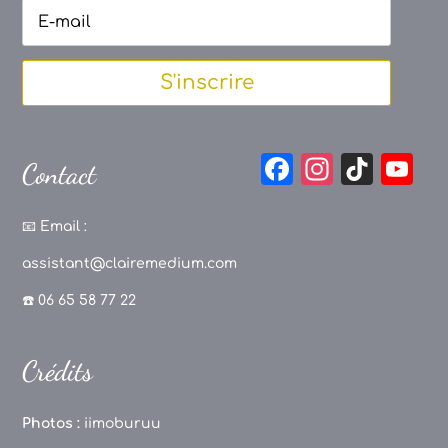
S'inscrire
F
In
Ti
Y
Contact
a
st
k
o
c
a
T
u
📧
Email :
e
g
o
T
assistant@clairemedium.com
b
r
k
u
☎️ 06 65 58 77 22
o
a
b
o
m
e
Crédits
k
C
h
Photos :
iimoburuu