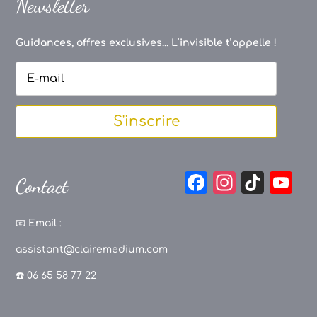
Newsletter
Guidances, offres exclusives... L’invisible t’appelle !
S'inscrire
F
In
Ti
Y
Contact
a
st
k
o
c
a
T
u
📧
Email :
e
g
o
T
assistant@clairemedium.com
b
r
k
u
☎️ 06 65 58 77 22
o
a
b